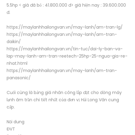
5.5hp < giá đã bỏ : 41.800.000 đ> giá hiện nay : 39.600.000
đ.
https://maylanhhailongvan.vn/may-lanh/am-tran-lg/
https://maylanhhailongvan.vn/may-lanh/am-tran-
daikin/
https://maylanhhailongvan.vn/tin-tuc/dai-ly-ban-va-
lap-may-lanh-am-tran-reetech-25hp-25-ngua-gia-re-
nhat.html
https://maylanhhailongvan.vn/may-lanh/am-tran-
panasonic/
Cuối cùng là bảng giá nhân công lắp đặt cho dòng máy
lạnh âm trần chi tiết nhất của đơn vị Hải Long Vân cung
cấp.
Nội dung
ĐVT