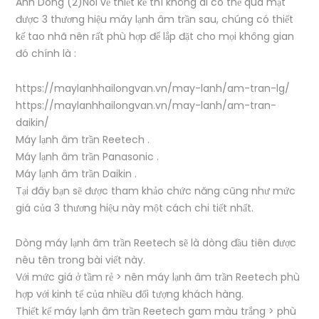
Anh Dong (2)Nói về thiết kế thì không ai có thể qua mặt
được 3 thương hiệu máy lạnh âm trần sau, chúng có thiết
kế tao nhã nên rất phù hợp để lắp đặt cho mọi không gian
đó chính là :
https://maylanhhailongvan.vn/may-lanh/am-tran-lg/
https://maylanhhailongvan.vn/may-lanh/am-tran-
daikin/
Máy lạnh âm trần Reetech .
Máy lạnh âm trần Panasonic .
Máy lạnh âm trần Daikin .
Tại đây bạn sẽ được tham khảo chức năng cũng như mức
giá của 3 thương hiệu này một cách chi tiết nhất.
Dòng máy lạnh âm trần Reetech sẽ là dòng đầu tiên được
nêu tên trong bài viết này.
Với mức giá ở tầm rẻ > nên máy lạnh âm trần Reetech phù
hợp với kinh tế của nhiều đối tượng khách hàng.
Thiết kế máy lạnh âm trần Reetech gam màu trắng > phù