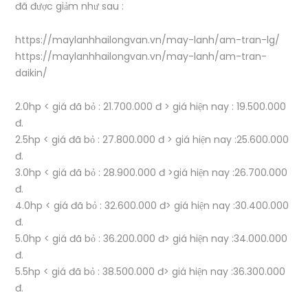
đã được giảm như sau :
https://maylanhhailongvan.vn/may-lanh/am-tran-lg/
https://maylanhhailongvan.vn/may-lanh/am-tran-
daikin/
2.0hp < giá đã bỏ : 21.700.000 đ > giá hiện nay : 19.500.000
đ.
2.5hp < giá đã bỏ : 27.800.000 đ > giá hiện nay :25.600.000
đ.
3.0hp < giá đã bỏ : 28.900.000 đ >giá hiện nay :26.700.000
đ.
4.0hp < giá đã bỏ : 32.600.000 đ> giá hiện nay :30.400.000
đ.
5.0hp < giá đã bỏ : 36.200.000 đ> giá hiện nay :34.000.000
đ.
5.5hp < giá đã bỏ : 38.500.000 đ> giá hiện nay :36.300.000
đ.