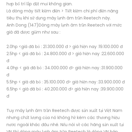
hợp bố trí lắp đặt mọi không gian.
Là dòng máy tiết kiệm điện > Tiết kiệm chi phí điện năng
tiêu thụ khi sử dụng máy lạnh âm trần Reetech này.
Anh Dong (147)Dòng máy lạnh âm trần Reetech với mức
giá đã được giảm như sau :
2.0hp <giá đã bỏ : 21.300.000 đ > giá hiện nay :19.100.000 đ
2.5hp < giá đã bỏ : 24.800.000 đ > giá hiện nay :22.600.000
đ
4.0hp < giá đã bỏ : 34.000.000 đ> giá hiện nay :31.900.000
đ
5.5hp < giá đã bỏ : 35.100.000 đ> giá hiện nay :33.900.000 đ
6.5hp < giá đã bỏ : 40.200.000 đ> giá hiện nay :39.900.000
đ
Tuy máy lạnh âm trần Reetech được sản xuất tại Việt Nam
nhưng chất lượng của nó không hề kém các thương hiệu
nước ngoài khác đâu nhé. Nếu nói về các hãng sản xuất tại
VN thì dòng máy lạnh âm trần Reetech là dòng VN bán