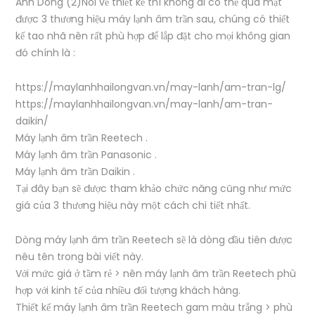
Anh Dong (2)Nói về thiết kế thì không ai có thể qua mặt
được 3 thương hiệu máy lạnh âm trần sau, chúng có thiết
kế tao nhã nên rất phù hợp để lắp đặt cho mọi không gian
đó chính là :
https://maylanhhailongvan.vn/may-lanh/am-tran-lg/
https://maylanhhailongvan.vn/may-lanh/am-tran-
daikin/
Máy lạnh âm trần Reetech .
Máy lạnh âm trần Panasonic .
Máy lạnh âm trần Daikin .
Tại đây bạn sẽ được tham khảo chức năng cũng như mức
giá của 3 thương hiệu này một cách chi tiết nhất.
Dòng máy lạnh âm trần Reetech sẽ là dòng đầu tiên được
nêu tên trong bài viết này.
Với mức giá ở tầm rẻ > nên máy lạnh âm trần Reetech phù
hợp với kinh tế của nhiều đối tượng khách hàng.
Thiết kế máy lạnh âm trần Reetech gam màu trắng > phù