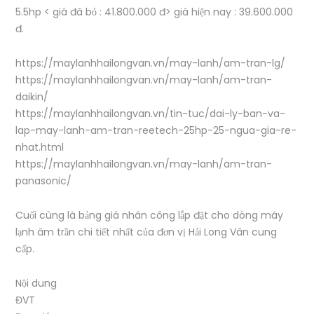
5.5hp < giá đã bỏ : 41.800.000 đ> giá hiện nay : 39.600.000
đ.
https://maylanhhailongvan.vn/may-lanh/am-tran-lg/
https://maylanhhailongvan.vn/may-lanh/am-tran-
daikin/
https://maylanhhailongvan.vn/tin-tuc/dai-ly-ban-va-
lap-may-lanh-am-tran-reetech-25hp-25-ngua-gia-re-
nhat.html
https://maylanhhailongvan.vn/may-lanh/am-tran-
panasonic/
Cuối cùng là bảng giá nhân công lắp đặt cho dòng máy
lạnh âm trần chi tiết nhất của đơn vị Hải Long Vân cung
cấp.
Nội dung
ĐVT