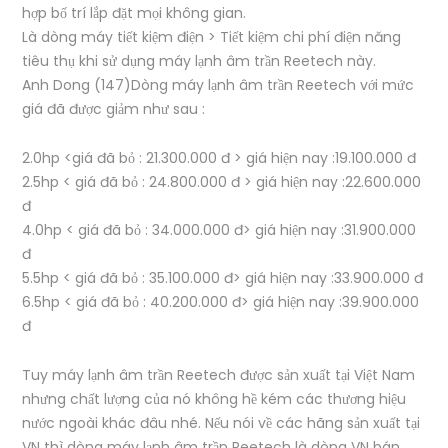
hợp bố trí lắp đặt mọi không gian.
Là dòng máy tiết kiệm điện > Tiết kiệm chi phí điện năng
tiêu thụ khi sử dụng máy lạnh âm trần Reetech này.
Anh Dong (147)Dòng máy lạnh âm trần Reetech với mức
giá đã được giảm như sau :
2.0hp <giá đã bỏ : 21.300.000 đ > giá hiện nay :19.100.000 đ
2.5hp < giá đã bỏ : 24.800.000 đ > giá hiện nay :22.600.000
đ
4.0hp < giá đã bỏ : 34.000.000 đ> giá hiện nay :31.900.000
đ
5.5hp < giá đã bỏ : 35.100.000 đ> giá hiện nay :33.900.000 đ
6.5hp < giá đã bỏ : 40.200.000 đ> giá hiện nay :39.900.000
đ
Tuy máy lạnh âm trần Reetech được sản xuất tại Việt Nam
nhưng chất lượng của nó không hề kém các thương hiệu
nước ngoài khác đâu nhé. Nếu nói về các hãng sản xuất tại
VN thì dòng máy lạnh âm trần Reetech là dòng VN bán