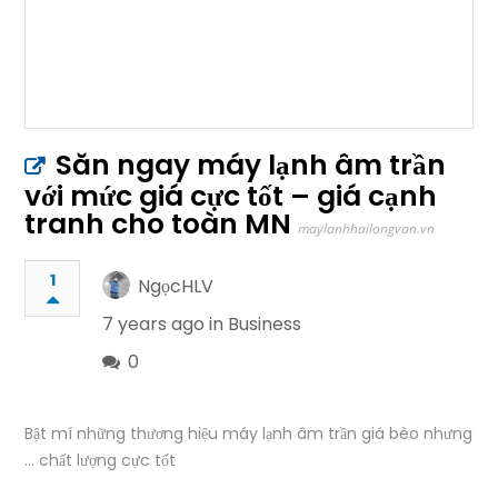
Săn ngay máy lạnh âm trần
với mức giá cực tốt – giá cạnh
tranh cho toàn MN
maylanhhailongvan.vn
1
NgọcHLV
7 years ago in
Business
0
Bật mí những thương hiệu máy lạnh âm trần giá bèo nhưng
… chất lượng cực tốt