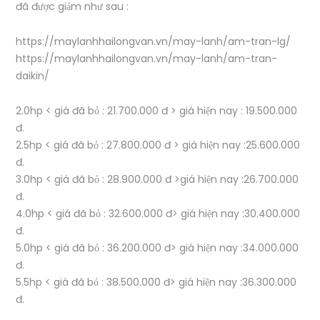
đã được giảm như sau :
https://maylanhhailongvan.vn/may-lanh/am-tran-lg/
https://maylanhhailongvan.vn/may-lanh/am-tran-
daikin/
2.0hp < giá đã bỏ : 21.700.000 đ > giá hiện nay : 19.500.000
đ.
2.5hp < giá đã bỏ : 27.800.000 đ > giá hiện nay :25.600.000
đ.
3.0hp < giá đã bỏ : 28.900.000 đ >giá hiện nay :26.700.000
đ.
4.0hp < giá đã bỏ : 32.600.000 đ> giá hiện nay :30.400.000
đ.
5.0hp < giá đã bỏ : 36.200.000 đ> giá hiện nay :34.000.000
đ.
5.5hp < giá đã bỏ : 38.500.000 đ> giá hiện nay :36.300.000
đ.