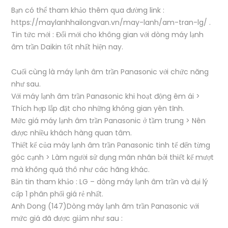
Bạn có thể tham khảo thêm qua đường link :
https://maylanhhailongvan.vn/may-lanh/am-tran-lg/ .
Tin tức mới : Đổi mới cho không gian với dòng máy lạnh
âm trần Daikin tốt nhất hiện nay.
Cuối cùng là máy lạnh âm trần Panasonic với chức năng
như sau.
Với máy lạnh âm trần Panasonic khi hoạt động êm ái >
Thích hợp lắp đặt cho những không gian yên tĩnh.
Mức giá máy lạnh âm trần Panasonic ở tầm trung > Nên
được nhiều khách hàng quan tâm.
Thiết kế của máy lạnh âm trần Panasonic tinh tế đến từng
góc cạnh > Làm người sử dụng mãn nhãn bởi thiết kế mượt
mà không quá thô như các hãng khác.
Bản tin tham khảo : LG – dòng máy lạnh âm trần và đại lý
cấp 1 phân phối giá rẻ nhất.
Anh Dong (147)Dòng máy lạnh âm trần Panasonic với
mức giá đã được giảm như sau :